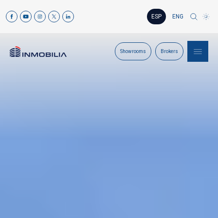
ESP
ENG
Showrooms
Brokers