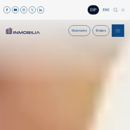
ESP
ENG
Showrooms
Brokers