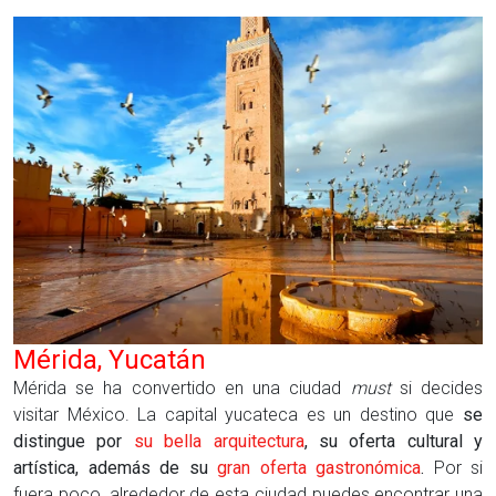
Mérida, Yucatán
Mérida se
ha convertido en una ciudad
must
si decides
v
isitar
México. La capital yucateca es un
destino
que
se
distingue por
su bella arquitectura
, su oferta cultural y
artística, además de su
gran oferta gastronómica
.
Por si
fuera poco, alrededor de esta ciudad puedes encontrar una