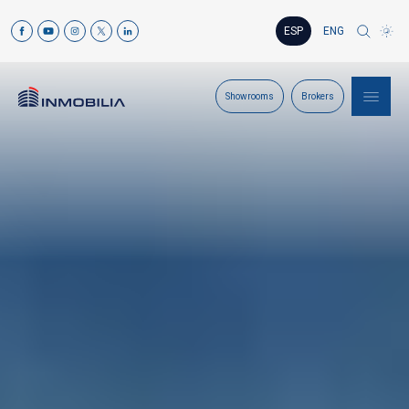
ESP
ENG
Showrooms
Brokers