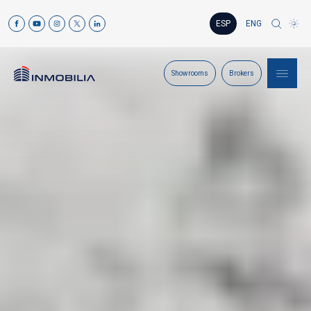
ESP
ENG
Showrooms
Brokers