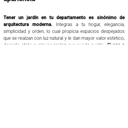
Tener un jardín en tu departamento es sinónimo de
arquitectura moderna.
Integras a tu hogar, elegancia,
simplicidad y orden, lo cual propicia espacios despejados
que se realzan con luz natural y le dan mayor valor estético,
dejando atrás cualquier rigidez que pueda existir.
Si vas a
rellenar los espacios con algo hazlo con plantas.
No hay
mejor sensación que salir a un patio o balcón lleno de
plantas a respirar aire fresco.