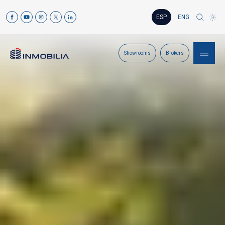
ESP
ENG
Showrooms
Brokers