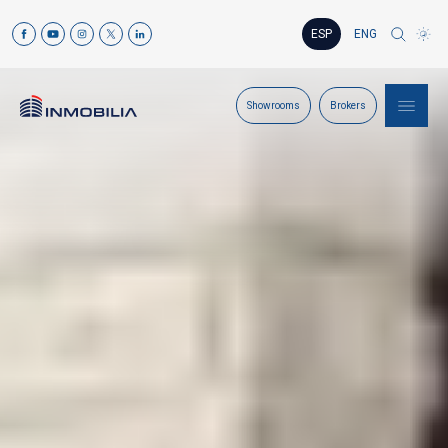
ESP
ENG
Showrooms
Brokers